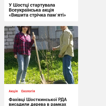
У Шостці стартувала
Всеукраїнська акція
«Вишита стрічка памʼяті»
09:03, 21.05.2026
Акція
Екологія
Фахівці Шосткинської РДА
висадили дерева в рамках