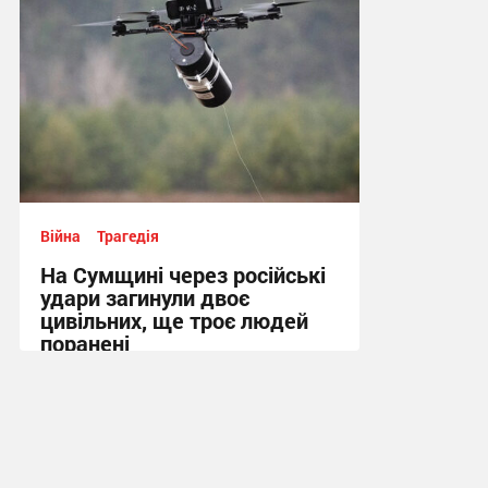
Війна
Трагедія
На Сумщині через російські
удари загинули двоє
цивільних, ще троє людей
поранені
14:12 вчора