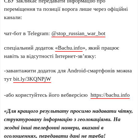
СБУ закликає передавати інформацію про
переміщення та позиції ворога лише через офіційні
канали:
чат-бот в Telegram:
@stop_russian_war_bot
спеціальний додаток
«Bachu.info
», який працює
навіть за відсутності Інтернет-зв’язку:
-завантажити додаток для Android-смартфонів можна
тут
bit.ly/3KQNPjW
-або користуйтесь його вебверсією
https://bachu.info
«Для кращого результату просимо надавати чітку,
структуровану інформацію з геолокаціями. На
жодні інші телефонні номери, вказані в
оголошеннях, передавати дані не треба!