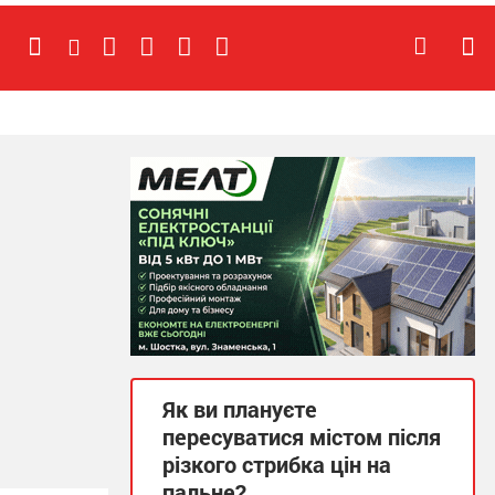
Як ви плануєте
пересуватися містом після
різкого стрибка цін на
пальне?