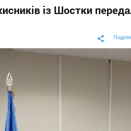
хисників із Шостки переда
Поділи