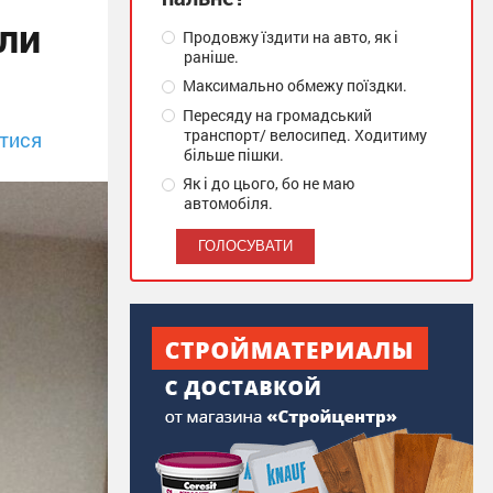
ли
Продовжу їздити на авто, як і
раніше.
Максимально обмежу поїздки.
Пересяду на громадський
транспорт/ велосипед. Ходитиму
тися
більше пішки.
Як і до цього, бо не маю
автомобіля.