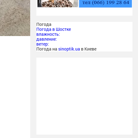
Погода
Погода в
Шостке
влажность:
давление:
ветер:
Погода на
sinoptik.ua
в Киеве