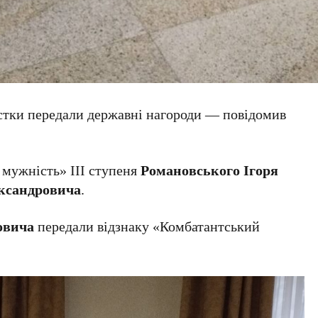
стки передали державні нагороди — повідомив
 мужність» IIІ ступеня
Романовського Ігоря
ександровича
.
овича
передали відзнаку «Комбатантський