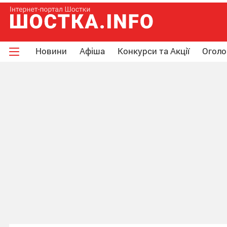
Новини
Афіша
Конкурси та Акції
Огол