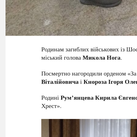
Родинам загиблих військових із Шо
міський голова
Микола Нога
.
Посмертно нагородили орденом
«За
Віталійовича
і
Кнороза Ігоря Ол
Родині
Рум’янцева
Кирила Євген
Хрест».