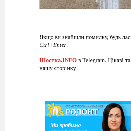
Якщо ви знайшли помилку, будь ласк
Ctrl+Enter
.
Шостка.INFO
в
Telegram
. Цікаві т
нашу
сторінку
!