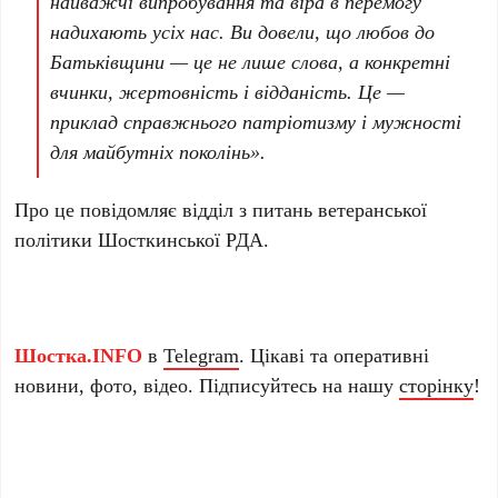
найважчі випробування та віра в перемогу
надихають усіх нас. Ви довели, що любов до
Батьківщини — це не лише слова, а конкретні
вчинки, жертовність і відданість. Це —
приклад справжнього патріотизму і мужності
для майбутніх поколінь».
Про це повідомляє відділ з питань ветеранської
політики Шосткинської РДА.
Шостка.INFO
в
Telegram
. Цікаві та оперативні
новини, фото, відео. Підписуйтесь на нашу
сторінку
!