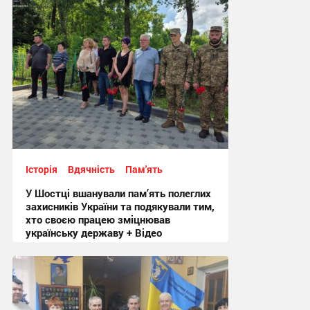
Історія
Вдячність
Пам'ять
У Шостці вшанували пам’ять полеглих
захисників України та подякували тим,
хто своєю працею зміцнював
українську державу + Відео
12:59, 15.07.2026