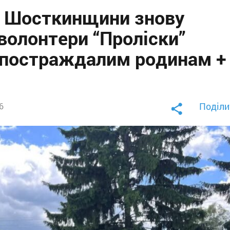
и Шосткинщини знову
волонтери “Проліски”
 постраждалим родинам +
Поділи
6