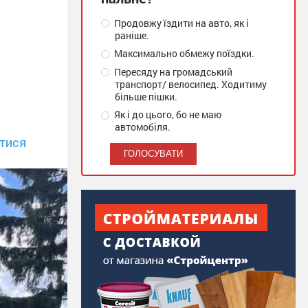
Продовжу їздити на авто, як і
раніше.
Максимально обмежу поїздки.
Пересяду на громадський
транспорт/ велосипед. Ходитиму
більше пішки.
Як і до цього, бо не маю
автомобіля.
тися