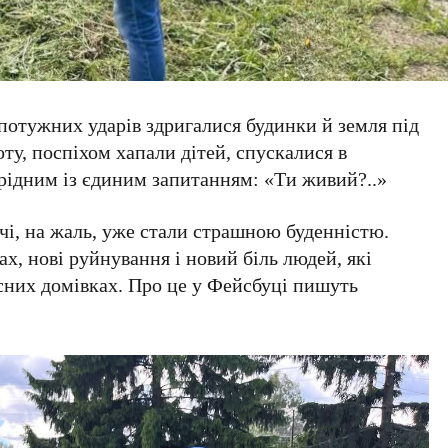
потужних ударів здригалися будинки й земля під
ту, поспіхом хапали дітей, спускалися в
 рідним із єдиним запитанням: «Ти живий?..»
чі, на жаль, уже стали страшною буденністю.
х, нові руйнування і новий біль людей, які
сних домівках. Про це у Фейсбуці пишуть