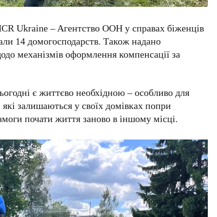
CR Ukraine – Aгентство ООН у справах біженців
мали 14 домогосподарств. Також надано
щодо механізмів оформлення компенсації за
ьогодні є життєво необхідною – особливо для
 які залишаються у своїх домівках попри
змоги почати життя заново в іншому місці.