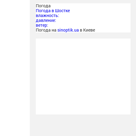
Погода
Погода в
Шостке
влажность:
давление:
ветер:
Погода на
sinoptik.ua
в Киеве