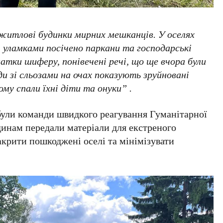
итлові будинки мирних мешканців. У оселях
 уламками посічено паркани та господарські
матки шиферу, понівечені речі, що ще вчора були
 зі сльозами на очах показують зруйновані
ому спали їхні діти та онуки” .
ибули команди швидкого реагування Гуманітарної
динам передали матеріали для екстреного
крити пошкоджені оселі та мінімізувати