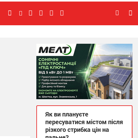
Як ви плануєте
пересуватися містом після
різкого стрибка цін на
пальне?