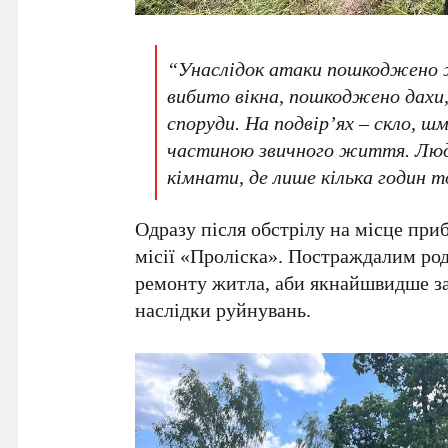
“Унаслідок атаки пошкоджено ж
вибито вікна, пошкоджено дахи,
споруди. На подвір’ях – скло, ш
частиною звичного життя. Люди
кімнати, де лише кілька годин т
Одразу після обстрілу на місце пр
місії «Проліска». Постраждалим ро
ремонту житла, аби якнайшвидше за
наслідки руйнувань.