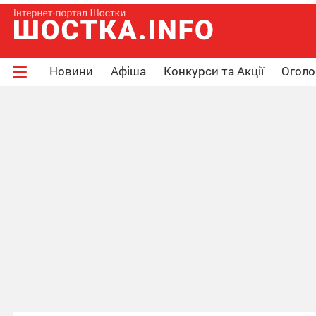
Новини
Афіша
Конкурси та Акції
Огол