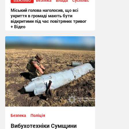
Важливо
Безпека
Влада
Суспільство
Міський голова наголосив, що всі
укриття в громаді мають бути
відкритими під час повітряних тривог
+ Відео
20:50, 3.08.2026
Безпека
Поліція
Вибухотехніки Сумщини