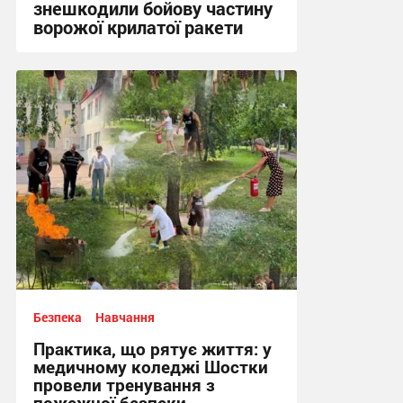
знешкодили бойову частину
ворожої крилатої ракети
17:34, 3.08.2026
Безпека
Навчання
Практика, що рятує життя: у
медичному коледжі Шостки
провели тренування з
пожежної безпеки