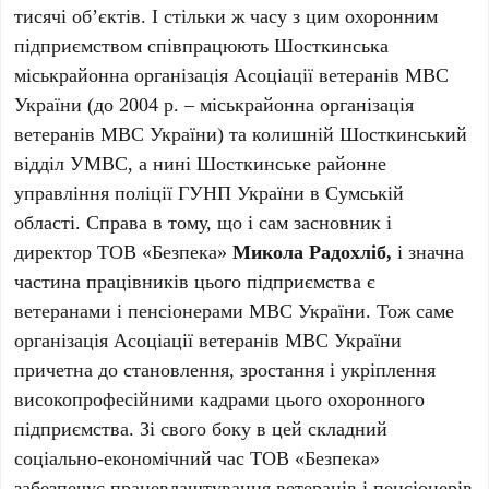
тисячі об’єктів. І стільки ж часу з цим охоронним
підприємством співпрацюють Шосткинська
міськрайонна організація Асоціації ветеранів МВС
України (до 2004 р. – міськрайонна організація
ветеранів МВС України) та колишній Шосткинський
відділ УМВС, а нині Шосткинське районне
управління поліції ГУНП України в Сумській
області. Справа в тому, що і сам засновник і
директор ТОВ «Безпека»
Микола Радохліб,
і значна
частина працівників цього підприємства є
ветеранами і пенсіонерами МВС України. Тож саме
організація Асоціації ветеранів МВС України
причетна до становлення, зростання і укріплення
високопрофесійними кадрами цього охоронного
підприємства. Зі свого боку в цей складний
соціально-економічний час ТОВ «Безпека»
забезпечує працевлаштування ветеранів і пенсіонерів