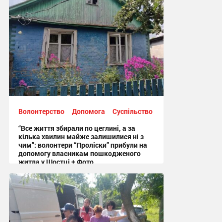
Волонтерство
Допомога
Суспільство
“Все життя збирали по цеглині, а за
кілька хвилин майже залишилися ні з
чим”: волонтери “Проліски” прибули на
допомогу власникам пошкодженого
житла у Шостці + Фото
09:54, 6.08.2026