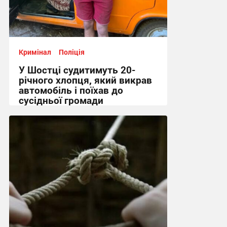
Кримінал
Поліція
У Шостці судитимуть 20-
річного хлопця, який викрав
автомобіль і поїхав до
сусідньої громади
12:46 вчора