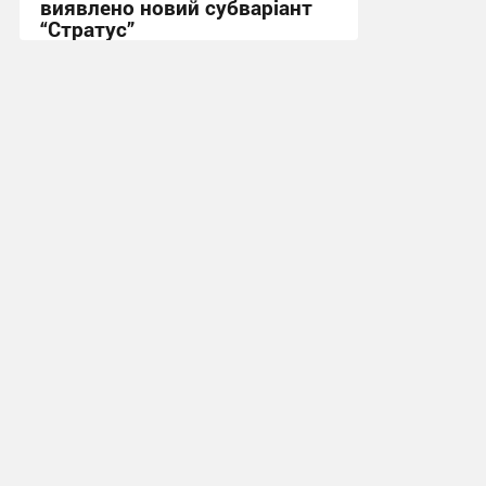
виявлено новий субваріант
“Стратус”
12:47, 1.09.2025