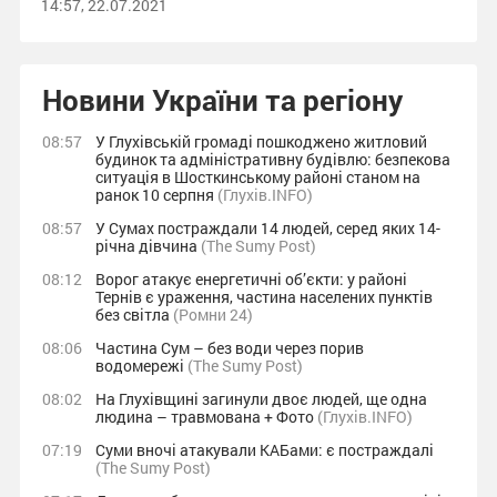
14:57, 22.07.2021
Новини України та регіону
08:57
У Глухівській громаді пошкоджено житловий
будинок та адміністративну будівлю: безпекова
ситуація в Шосткинському районі станом на
ранок 10 серпня
(Глухів.INFO)
08:57
У Сумах постраждали 14 людей, серед яких 14-
річна дівчина
(The Sumy Post)
08:12
Ворог атакує енергетичні об’єкти: у районі
Тернів є ураження, частина населених пунктів
без світла
(Ромни 24)
08:06
Частина Сум – без води через порив
водомережі
(The Sumy Post)
08:02
На Глухівщині загинули двоє людей, ще одна
людина – травмована + Фото
(Глухів.INFO)
07:19
Суми вночі атакували КАБами: є постраждалі
(The Sumy Post)