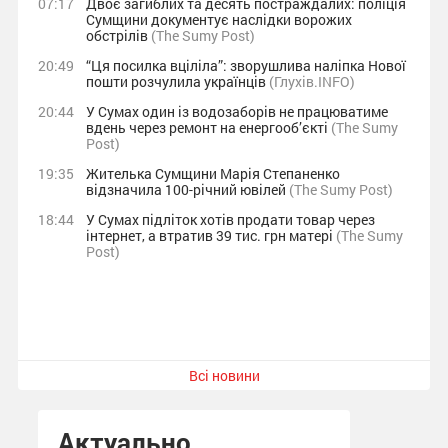
07:17
Двоє загиблих та десять постраждалих: поліція
Сумщини документує наслідки ворожих
обстрілів
(The Sumy Post)
20:49
“Ця посилка вціліла”: зворушлива наліпка Нової
пошти розчулила українців
(Глухів.INFO)
20:44
У Сумах один із водозаборів не працюватиме
вдень через ремонт на енергооб’єкті
(The Sumy
Post)
19:35
Жителька Сумщини Марія Степаненко
відзначила 100-річний ювілей
(The Sumy Post)
18:44
У Сумах підліток хотів продати товар через
інтернет, а втратив 39 тис. грн матері
(The Sumy
Post)
Всі новини
Актуально