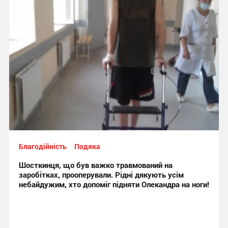
Благодійність
Подяка
Шосткинця, що був важко травмований на
заробітках, прооперували. Рідні дякують усім
небайдужим, хто допоміг підняти Олекандра на ноги!