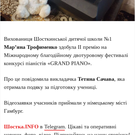
Вихованиця Шосткинської дитячої школи №1
Мар’яна Трофименко
здобула II премію на
Міжнародному благодійному двотуровому фестивалі
конкурсі піаністів «
GRAND PIANO».
Про це повідомила викладачка
Тетяна Сачава
, яка
отримала подяку за підготовку учениці.
Відеозаявки учасників приймали у німецькому місті
Гамбург.
Шостка.INFO
в
Telegram
. Цікаві та оперативні
новини, фото, відео. Підписуйтесь на нашу
сторінку
!