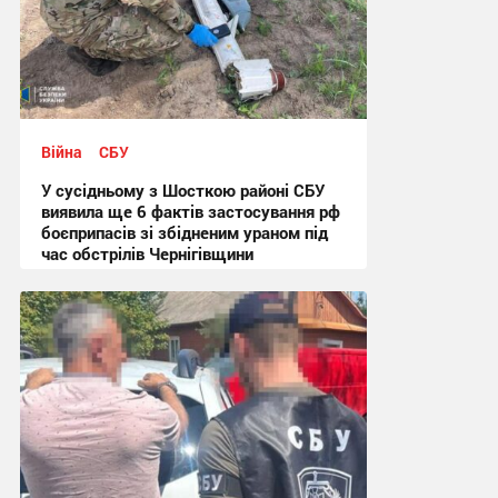
Війна
СБУ
У сусідньому з Шосткою районі СБУ
виявила ще 6 фактів застосування рф
боєприпасів зі збідненим ураном під
час обстрілів Чернігівщини
12:59, 23.07.2026