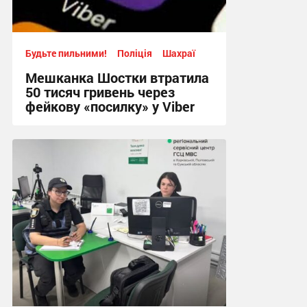
Будьте пильними!
Поліція
Шахраї
Мешканка Шостки втратила
50 тисяч гривень через
фейкову «посилку» у Viber
11:24, 4.08.2026