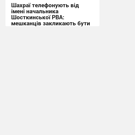
Шахраї телефонують від
імені начальника
Шосткинської РВА:
мешканців закликають бути
пильними
16:31, 18.06.2026