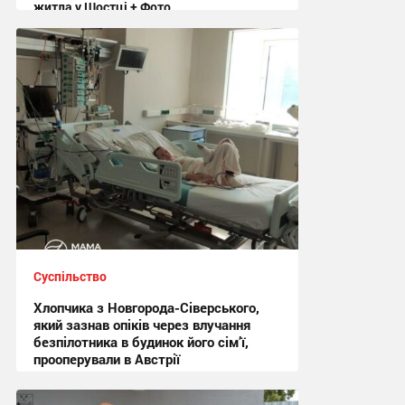
житла у Шостці + Фото
09:54 вчора
Суспільство
Хлопчика з Новгорода-Сіверського,
який зазнав опіків через влучання
безпілотника в будинок його сім’ї,
прооперували в Австрії