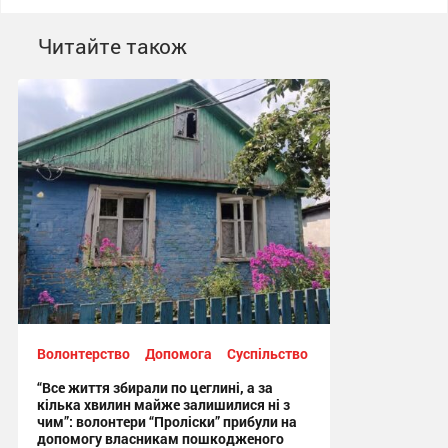
Читайте також
Волонтерство
Допомога
Суспільство
“Все життя збирали по цеглині, а за
кілька хвилин майже залишилися ні з
чим”: волонтери “Проліски” прибули на
допомогу власникам пошкодженого