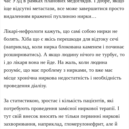
час УЗД в рамках планових медоглядів. І добре, якщо
іще відсутні метастази, все може завершитися просто
видаленням враженої пухлиною нирки…
Лікарі-нефрологи кажуть, що самі собою нирки не
болять. Хіба що є якісь перешкоди для відтоку сечі
(наприклад, коли нирка блокована каменем і починає
розширюватись). А якщо людину нічого не турбує, то
і до лікаря вона не йде. На жаль, коли людина
розуміє, що має проблему з нирками, то вже має
місце хронічна ниркова недостатність і необхідність
проведення діалізу.
За статистикою, зростає і кількість пацієнтів, які
потребують проведення замісної ниркової терапії. І
тут свій внесок вносять не тільки первинні ниркові
захворювання, наприклад, гломерулонефрит, але й