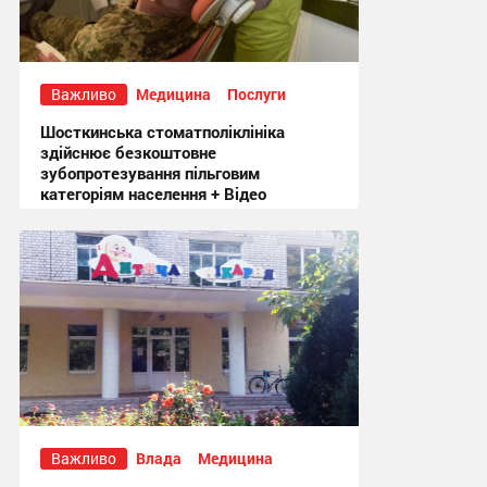
Важливо
Медицина
Послуги
Шосткинська стоматполіклініка
здійснює безкоштовне
зубопротезування пільговим
категоріям населення + Відео
18:58, 5.08.2026
Важливо
Влада
Медицина