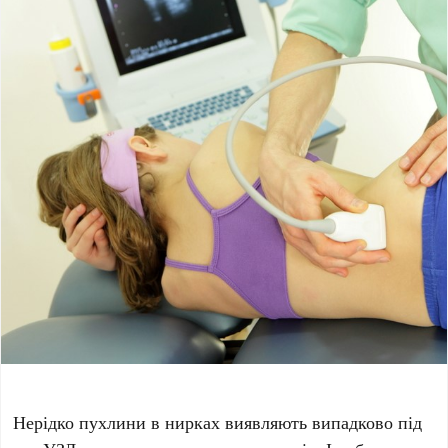
Нерідко пухлини в нирках виявляють випадково під