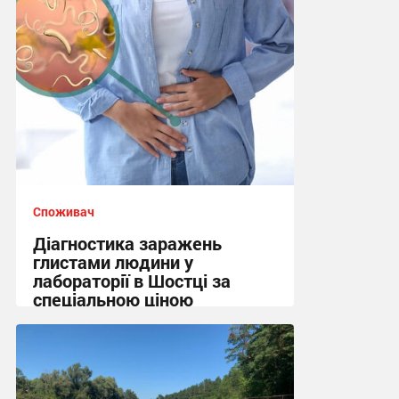
Споживач
Діагностика заражень
глистами людини у
лабораторії в Шостці за
спеціальною ціною
10:45 сьогодні