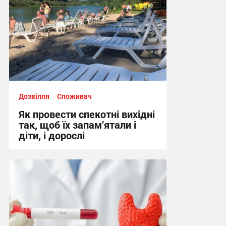
Дозвілля
Споживач
Як провести спекотні вихідні
так, щоб їх запам’ятали і
діти, і дорослі
10:02 сьогодні