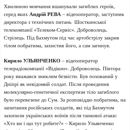
Хвилиною мовчання вшанували загиблих героїв,
серед яких
Андрій РЕВА
– відеооператор, заступник
директора з технічних питань Шосткинської
телекомпанії «Телеком-Сервіс». Доброволець.
Стрілець. Під Бахмутом під час артобстрілу закрив
тілом побратима, захистив його, а сам загинув.
Кирило УЛЬЯНЧЕНКО
– відеооператор
телерадіокомпанії «Відікон». Доброволець. Півтора
року вважався зниклим безвісти. Був похований у
Дніпрі як невідомий солдат. Після проведення
молекулярно-генетичної експертизи тіло загиблого
було перевезене до Сум. За розповіддю побратима, на
запитання російських солдатів, які під Бахмутом
захопили українських воїнів після танкової атаки:
«Хто ви і що тут робите?» – Кирило Ульянченко