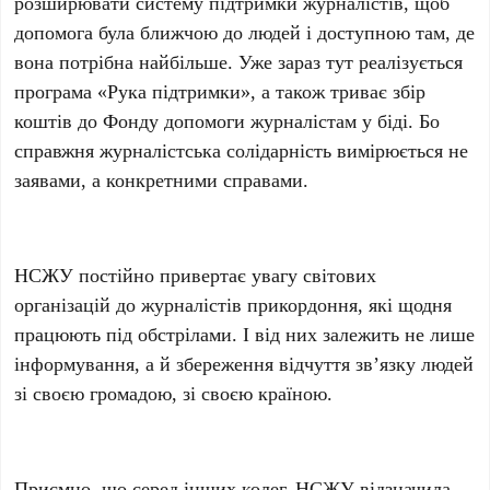
розширювати систему підтримки журналістів, щоб
допомога була ближчою до людей і доступною там, де
вона потрібна найбільше. Уже зараз тут реалізується
програма «Рука підтримки», а також триває збір
коштів до Фонду допомоги журналістам у біді. Бо
справжня журналістська солідарність вимірюється не
заявами, а конкретними справами.
НСЖУ постійно привертає увагу світових
організацій до журналістів прикордоння, які щодня
працюють під обстрілами. І від них залежить не лише
інформування, а й збереження відчуття зв’язку людей
зі своєю громадою, зі своєю країною.
Приємно, що серед інших колег, НСЖУ відзначила