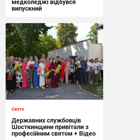
медколеджі відбувся
випускний
22:49, 30.06.2026
Свято
Державних службовців
Шосткинщини привітали з
професійним святом + Відео