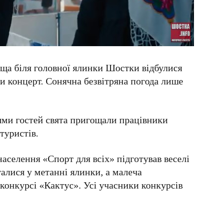
реща біля головної ялинки Шостки відбулися
ли концерт. Сонячна безвітряна погода лише
ми гостей свята пригощали працівники
туристів.
аселення «Спорт для всіх» підготував веселі
галися у метанні ялинки, а малеча
конкурсi «Кактус». Усi учасники конкурсів