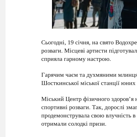
Сьогодні, 19 січня, на свято Водох
розваги. Місцеві артисти підготува
сприяла гарному настрою.
Гарячим чаєм та духмяними млинця
Шосткинської міської станції юних 
Міський Центр фізичного здоров’я н
спортивні розваги. Так, дорослі зма
продемонструвала свою влучнiсть в 
отримали солодкі призи.