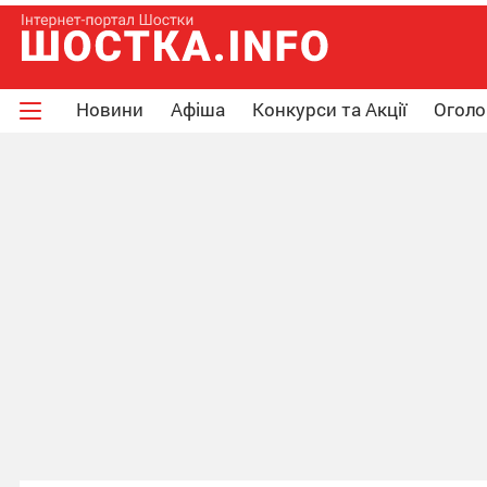
Новини
Афіша
Конкурси та Акції
Огол