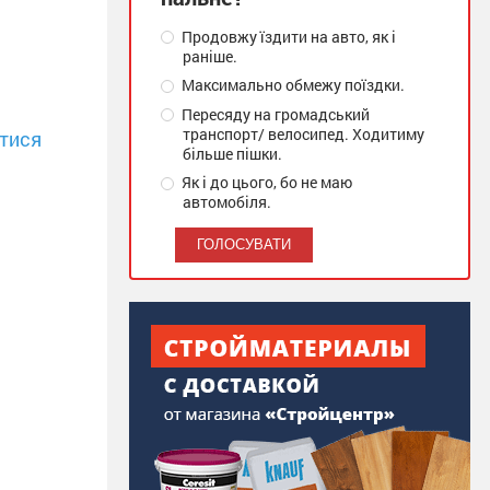
Продовжу їздити на авто, як і
раніше.
Максимально обмежу поїздки.
Пересяду на громадський
транспорт/ велосипед. Ходитиму
тися
більше пішки.
Як і до цього, бо не маю
автомобіля.