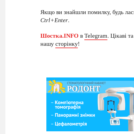
Якщо ви знайшли помилку, будь ласк
Ctrl+Enter
.
Шостка.INFO
в
Telegram
. Цікаві т
нашу
сторінку
!