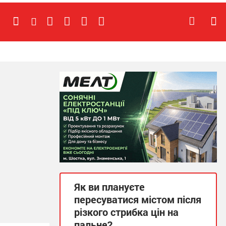
Як ви плануєте
пересуватися містом після
різкого стрибка цін на
пальне?