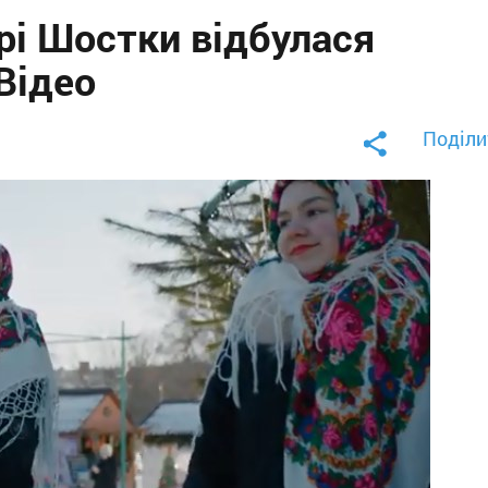
рі Шостки відбулася
Відео
Поділи