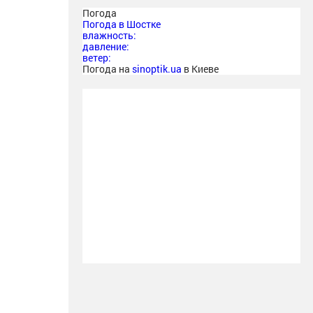
Погода
Погода в
Шостке
влажность:
давление:
ветер:
Погода на
sinoptik.ua
в Киеве