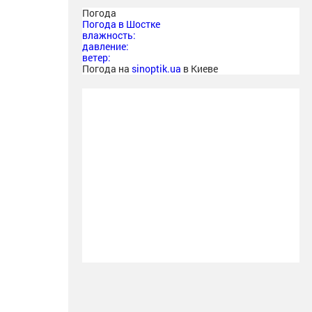
Погода
Погода в
Шостке
влажность:
давление:
ветер:
Погода на
sinoptik.ua
в Киеве