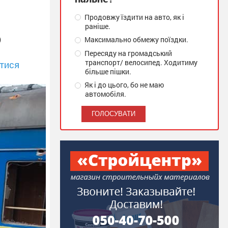
Продовжу їздити на авто, як і
раніше.
о
Максимально обмежу поїздки.
Пересяду на громадський
транспорт/ велосипед. Ходитиму
тися
більше пішки.
Як і до цього, бо не маю
автомобіля.