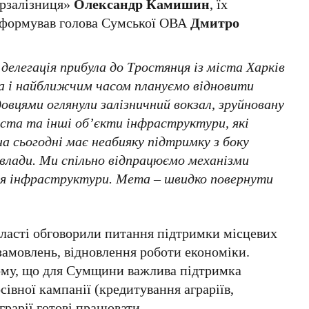
крзалізниця»
Олександр Камишин
, їх
інформував голова Сумської ОВА
Дмитро
 делегація прибула до Тростянця із міста Харків
на і найближчим часом плануємо відновити
овцями оглянули залізничний вокзал, зруйновану
ста та інші об’єкти інфраструктури, які
 сьогодні має неабияку підтримку з боку
 влади. Ми спільно відпрацюємо механізми
ння інфраструктури. Мета – швидко повернути
бласті обговорили питання підтримки місцевих
замовлень, відновлення роботи економіки.
му, що для Сумщини важлива підтримка
івної кампанії (кредитування аграріїв,
грарії готові працювати.