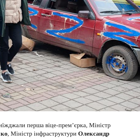
риїжджали перша віце-прем’єрка, Міністр
нко
, Міністр інфраструктури
Олександр