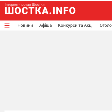
Новини
Афіша
Конкурси та Акції
Огол