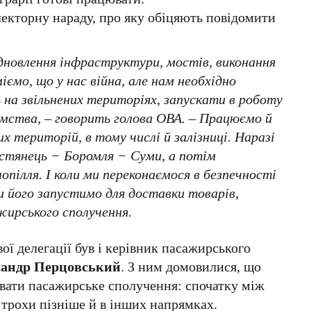
лекторну нараду, про яку обіцяють повідомити
ідновлення інфраструктури, мостів, виконання
ємо, що у нас війна, але нам необхідно
на звільнених територіях, запускати в роботу
ємства, –
говорить голова ОВА.
–
Працюємо й
их територій, в тому числі й залізниці. Наразі
остянець − Боромля − Суми, а потім
пілля. І коли ми переконаємося в безпечності
и його запустимо для доставки товарів,
жирського сполучення.
вої делегації був і керівник пасажирського
андр Перцовський
. З ним домовилися, що
вати пасажирське сполучення: спочатку між
 трохи пізніше й в інших напрямках.