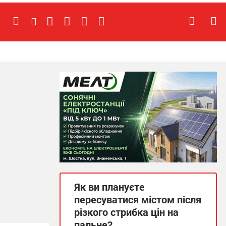
Як ви плануєте
пересуватися містом після
різкого стрибка цін на
пальне?