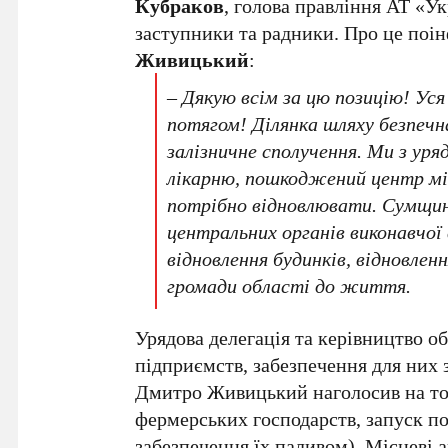
Кубраков
, голова правління АТ «У
заступники та радники. Про це по
Живицький
:
– Дякую всім за цю позицію! Уся
потягом! Ділянка шляху безпеч
залізничне сполучення.
Ми з уряд
лікарню, пошкоджений центр мі
потрібно відновлювати.
Сумщина
центральних органів виконавчої
відновлення будинків, відновле
громади області до життя.
Урядова делегація та керівництво о
підприємств, забезпечення для них 
Дмитро Живицький наголосив на то
фермерських господарств, запуск пос
забезпечення їх паливом). Місцеві а