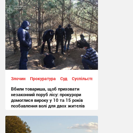
12:25, 4.08.2026
Злочин
Прокуратура
Суд
Суспільство
Вбили товариша, щоб приховати
незаконний поруб лісу: прокурори
домоглися вироку у 10 та 15 років
позбавлення волі для двох жителів
Шостки
14:47, 3.08.2026