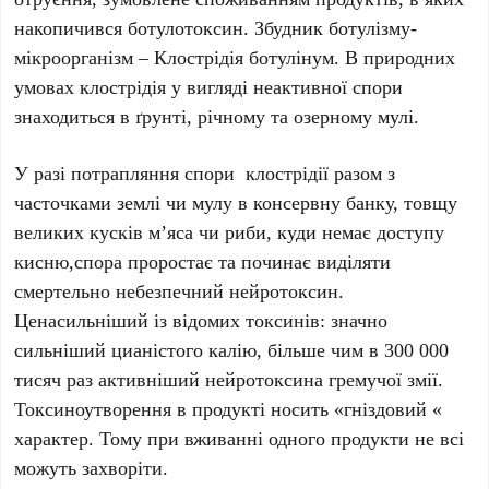
накопичився ботулотоксин. Збудник ботулізму-
мікроорганізм – Клострідія ботулінум. В природних
умовах клострідія у вигляді неактивної спори
знаходиться в ґрунті, річному та озерному мулі.
У разі потрапляння спори клострідії разом з
часточками землі чи мулу в консервну банку, товщу
великих кусків м’яса чи риби, куди немає доступу
кисню,спора проростає та починає виділяти
смертельно небезпечний нейротоксин.
Ценасильніший із відомих токсинів: значно
сильніший цианістого калію, більше чим в 300 000
тисяч раз активніший нейротоксина гремучої змії.
Токсиноутворення в продукті носить «гніздовий «
характер. Тому при вживанні одного продукти не всі
можуть захворіти.