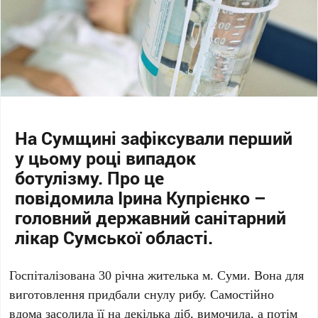
На Сумщині зафіксували перший
у цьому році випадок
ботулізму. Про це
повідомила
Ірина Купрієнко
–
головний державний санітарний
лікар Сумської області.
Госпіталізована 30 річна жителька м. Суми. Вона для
виготовлення придбали снулу рибу. Самостійно
вдома засолила її на декілька діб, вимочила, а потім