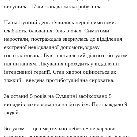
висушила. 17 листопада жінка рибу з’їла.
На наступний день з’явились перші симптоми:
слабкість, блювання, біль в очах. Симптоми
наростали, постраждала звернулась до відділення
екстреної невідкладної допомоги,одразу
госпіталізована. Був поставлений діагноз- ботулізм
під питанням. Лікування проходить у відділенні
інтенсивної терапії. Стан хворої оцінюється як
тяжкий, введена протиботулінічна сироватка.
За останні 5 років на Сумщині зафіксовано 5
випадків захворювання на ботулізм. Постраждало 9
людей.
Ботулізм — це смертельно небезпечне харчове
отруєння, зумовлене споживанням продуктів, в яких