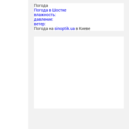
Погода
Погода в
Шостке
влажность:
давление:
ветер:
Погода на
sinoptik.ua
в Киеве