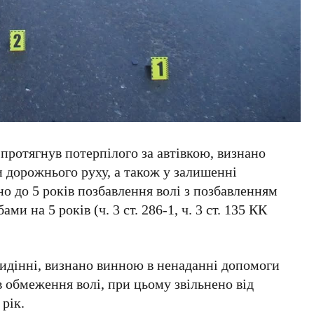
 протягнув потерпілого за автівкою, визнано
 дорожнього руху, а також у залишенні
но до 5 років позбавлення волі з позбавленням
и на 5 років (ч. 3 ст. 286-1, ч. 3 ст. 135 КК
сидінні, визнано винною в ненаданні допомоги
в обмеження волі, при цьому звільнено від
рік.