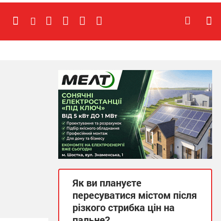
Як ви плануєте
пересуватися містом після
різкого стрибка цін на
пальне?