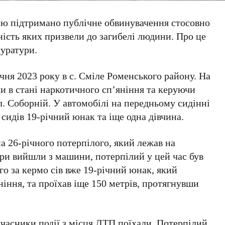
 підтримано публічне обвинувачення стосовно
ність яких призвели до загибелі людини. Про це
уратури.
чня 2023 року в с. Сміле Роменського району. На
и в стані наркотичного сп’яніння та керуючи
л. Соборній. У автомобілі на передньому сидінні
 сидів 19-річний юнак та іще одна дівчина.
 на 26-річного потерпілого, який лежав на
ири вийшли з машини, потерпілий у цей час був
го за кермо сів вже 19-річний юнак, який
ніння, та проїхав іще 150 метрів, протягнувши
часники події з місця ДТП поїхали. Потерпілий