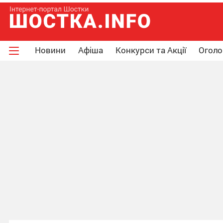
Новини
Афіша
Конкурси та Акції
Огол