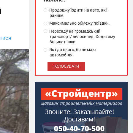
я
Продовжу їздити на авто, як і
раніше.
Максимально обмежу поїздки.
Пересяду на громадський
транспорт/ велосипед. Ходитиму
тися
більше пішки.
Як і до цього, бо не маю
автомобіля.