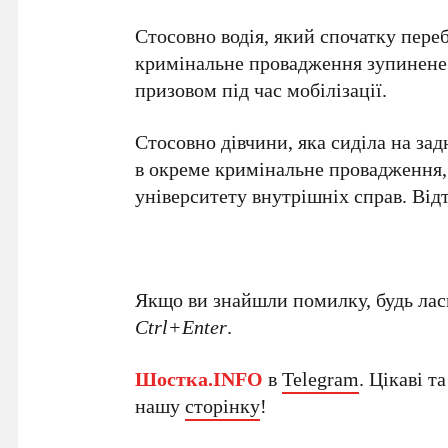
Стосовно водія, який спочатку переб
кримінальне провадження зупинене д
призовом під час мобілізації.
Стосовно дівчини, яка сиділа на за
в окреме кримінальне провадження, 
університету внутрішніх справ. Від
Якщо ви знайшли помилку, будь ласк
Ctrl+Enter
.
Шостка.INFO
в
Telegram
. Цікаві т
нашу
сторінку
!