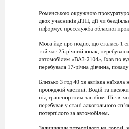
Роменською окружною прокуратурою
двох учасників ДТП, дії чи бездіяль
інформує пресслужба обласної прок
Мова йде про подію, що сталась 1 сі
той час 25-річний юнак, перебуваюч
автомобілем «ВАЗ-2104», їхав по ву
перебувала 17-річна дівчина, позаду
Близько 3 год 40 хв автівка наїхала
проїжджій частині. Водій та пасаж
під транспортним засобом. Після чо
перебував у стані алкогольного сп’я
потерпілого за автомобілем.
Залишивши потерпілого на дорозі, у