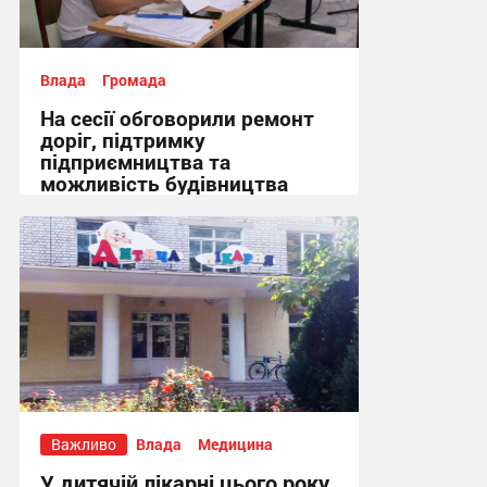
Влада
Громада
На сесії обговорили ремонт
доріг, підтримку
підприємництва та
можливість будівництва
укриття + Відео
14:43 вчора
Важливо
Влада
Медицина
У дитячій лікарні цього року