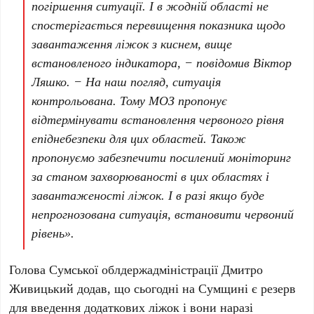
погіршення ситуації. І в жодній області не
спостерігається перевищення показника щодо
завантаження ліжок з киснем, вище
встановленого індикатора,
− повідомив Віктор
Ляшко. −
На наш погляд, ситуація
контрольована. Тому МОЗ пропонує
відтермінувати встановлення червоного рівня
епіднебезпеки для цих областей. Також
пропонуємо забезпечити посилений моніторинг
за станом захворюваності в цих областях і
завантаженості ліжок. І в разі якщо буде
непрогнозована ситуація, встановити червоний
рівень»
.
Голова Сумської облдержадміністрації Дмитро
Живицький додав, що сьогодні на Сумщині є резерв
для введення додаткових ліжок і вони наразі