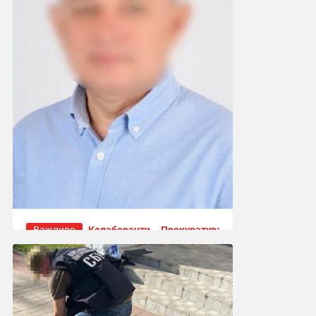
Важливо
Колаборанти
Прокуратура
Депутата Шосткинської
міськради від ОПЗЖ
оголосили в розшук, а поки
судитимуть заочно