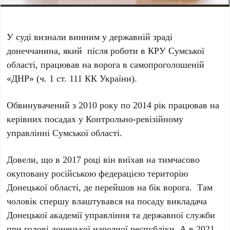
У суді визнали винним у державній зраді
донеччанина, який після роботи в КРУ Сумської
області, працював на ворога в самопроголошеній
«ДНР» (ч. 1 ст. 111 КК України).
Обвинувачений з 2010 року по 2014 рік працював на
керівних посадах у Контрольно-ревізійному
управлінні Сумської області.
Довели, що в 2017 році він виїхав на тимчасово
окуповану російською федерацією територію
Донецької області, де перейшов на бік ворога. Там
чоловік спершу влаштувався на посаду викладача
Донецької академії управління та державної служби
при голові донецької народної республіки. А в 2021