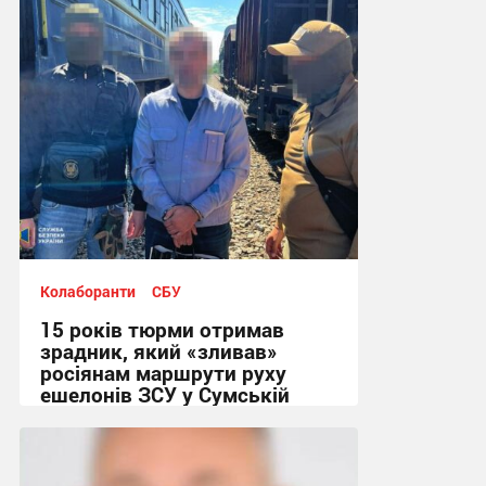
Колаборанти
СБУ
15 років тюрми отримав
зрадник, який «зливав»
росіянам маршрути руху
ешелонів ЗСУ у Сумській
області
13:10, 23.04.2025