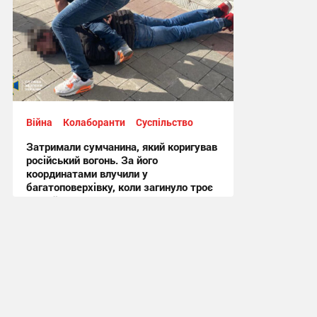
16:26, 20.12.2024
Війна
Колаборанти
Суспільство
Затримали сумчанина, який коригував
російський вогонь. За його
координатами влучили у
багатоповерхівку, коли загинуло троє
людей
11:42, 4.11.2024