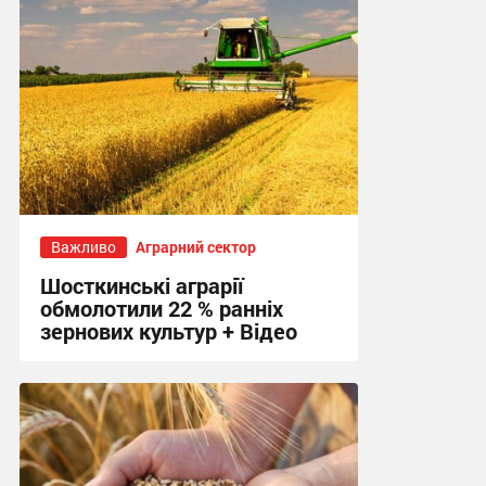
Важливо
Аграрний сектор
Шосткинські аграрії
обмолотили 22 % ранніх
зернових культур + Відео
10:07, 5.08.2026