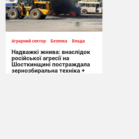
Аграрний сектор
Безпека
Влада
Надважкі жнива: внаслідок
російської агресії на
Шосткинщині постраждала
зернозбиральна техніка +
Відео
10:42, 21.07.2026