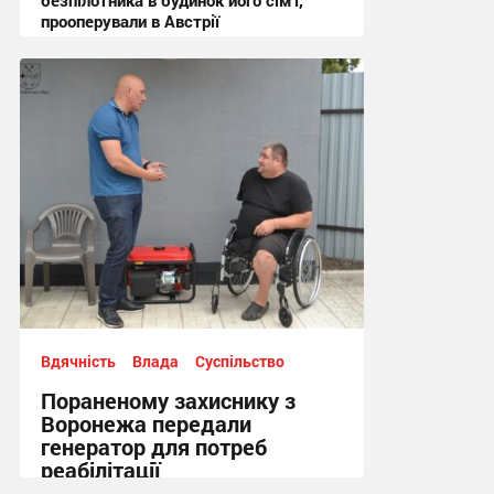
безпілотника в будинок його сім’ї,
прооперували в Австрії
15:44 вчора
Вдячність
Влада
Суспільство
Пораненому захиснику з
Воронежа передали
генератор для потреб
реабілітації