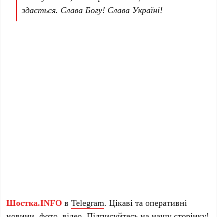
здається. Слава Богу! Слава Україні!
Шостка.INFO
в
Telegram
. Цікаві та оперативні
новини, фото, відео. Підписуйтесь на нашу
сторінку
!