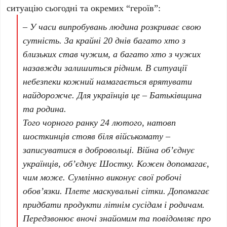
ситуацію сьогодні та окремих “героїв”:
– У часи випробувань людина розкриває свою
сутність. За крайні 20 днів багато хто з
близьких став чужим, а багато хто з чужих
назавжди залишиться рідним. В ситуації
небезпеки кожний намагається врятувати
найдорожче. Для українців це – Батьківщина
та родина.
Того чорного ранку 24 лютого, натовп
шосткинців стояв біля військомату –
записуватися в добровольці. Війна об’єднує
українців, об’єднує Шостку. Кожен допомагає,
чим може. Сумлінно виконує свої робочі
обов’язки. Плете маскувальні сітки. Допомагає
придбати продукти літнім сусідам і родичам.
Передзвонює вночі знайомим та повідомляє про