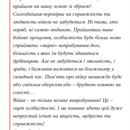
прийшов на нашу землю зі зброєю!
Сьогоднішня перевірка на справжність та
людяність ніколи не забудеться. Ні тими, хто
поряд, ні самою людиною. Пройшовши таке
бойове хрещення, особистість буде більш легко
сприймати «мирні» випробування долі,
більшість з яких їм будуть здаватися
дрібницями. Але не забудеться і лякливість, і
зрада, і бажання нажитися на ближньому у
складний час. Пам’ять про війну назавжди буде
або світлим оберегом або – брудною плямою на
совісті…
Війна – не тільки велике випробування! Це –
гарт особистості. І ми повинні здати цей дуже
непростий іспит на міцність, мудрість та
справжність!