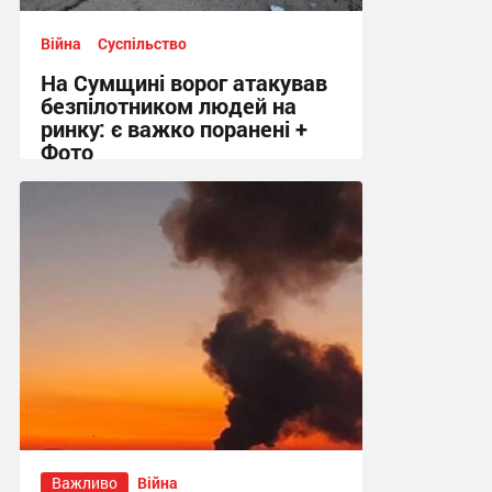
Війна
Суспільство
На Сумщині ворог атакував
безпілотником людей на
ринку: є важко поранені +
Фото
10:41 сьогодні
Важливо
Війна