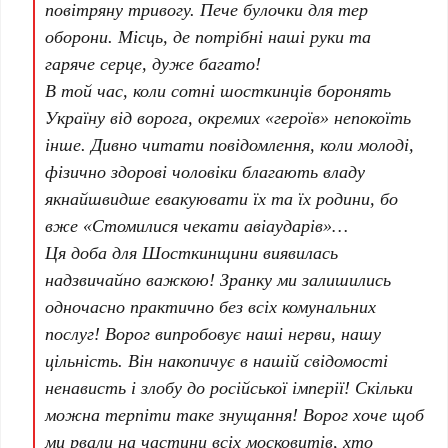
повітряну тривогу. Пече булочки для тер
оборони. Місць, де потрібні наші руки та
гаряче серце, дуже багато!
В той час, коли сотні шосткинців боронять
Україну від ворога, окремих «героїв» непокоїть
інше. Дивно читати повідомлення, коли молоді,
фізично здорові чоловіки благають владу
якнайшвидше евакуювати їх та їх родини, бо
вже «Стомилися чекати авіаударів»…
Ця доба для Шосткинщини виявилась
надзвичайно важкою! Зранку ми залишились
одночасно практично без всіх комунальних
послуг! Ворог випробовує наші нерви, нашу
цільність. Він накопичує в нашій свідомості
ненависть і злобу до російської імперії! Скільки
можна терпіти таке знущання! Ворог хоче щоб
ми рвали на частини всіх московитів, хто