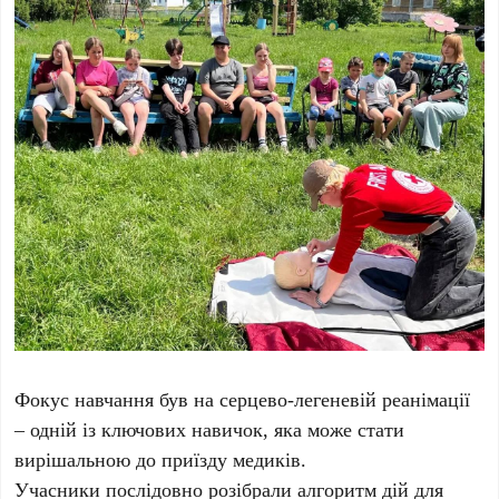
Фокус навчання був на серцево-легеневій реанімації
– одній із ключових навичок, яка може стати
вирішальною до приїзду медиків.
Учасники послідовно розібрали алгоритм дій для