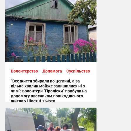
Волонтерство
Допомога
Суспільство
“Все життя збирали по цеглині, а за
кілька хвилин майже залишилися ні з
чим”: волонтери “Проліски” прибули на
допомогу власникам пошкодженого
житла у Шостці + Фото
09:54 сьогодні