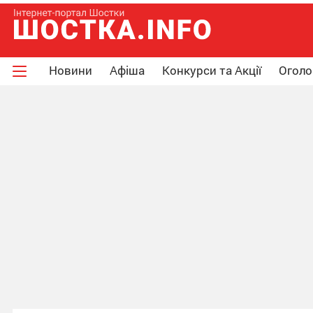
Новини
Афіша
Конкурси та Акції
Огол