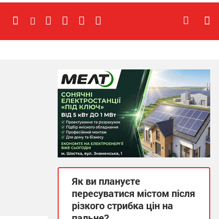
Як ви плануєте
пересуватися містом після
різкого стрибка цін на
пальне?