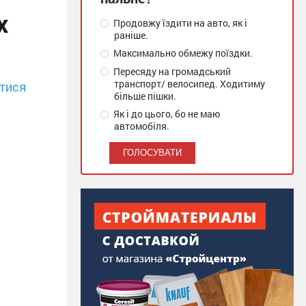
х
Продовжу їздити на авто, як і
раніше.
Максимально обмежу поїздки.
Пересяду на громадський
транспорт/ велосипед. Ходитиму
тися
більше пішки.
Як і до цього, бо не маю
автомобіля.