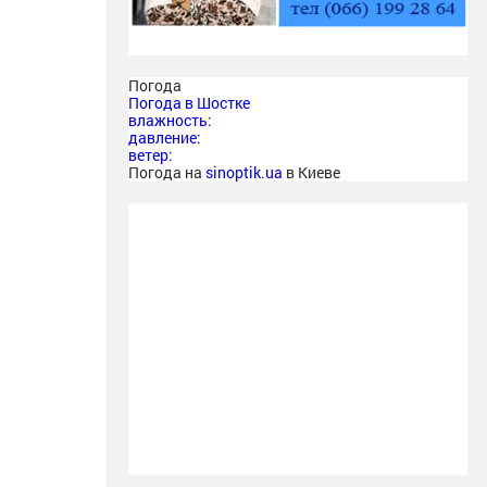
Погода
Погода в
Шостке
влажность:
давление:
ветер:
Погода на
sinoptik.ua
в Киеве