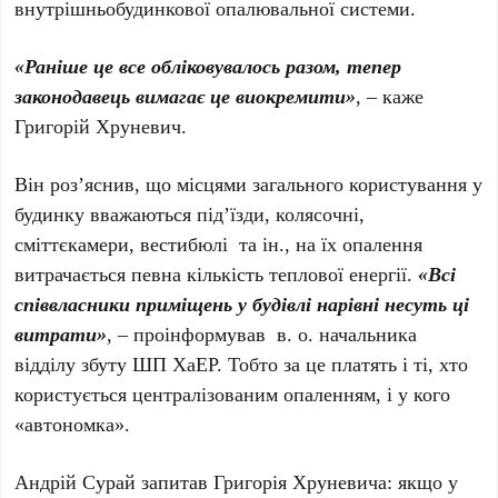
внутрішньобудинкової опалювальної системи.
«Раніше це все обліковувалось разом, тепер
законодавець вимагає це виокремити»
, – каже
Григорій Хруневич.
Він роз’яснив, що місцями загального користування у
будинку вважаються під’їзди, колясочні,
сміттєкамери, вестибюлі та ін., на їх опалення
витрачається певна кількість теплової енергії.
«Всі
співвласники приміщень у будівлі нарівні несуть ці
витрати»
, – проінформував в. о. начальника
відділу збуту ШП ХаЕР. Тобто за це платять і ті, хто
користується централізованим опаленням, і у кого
«автономка».
Андрій Сурай запитав Григорія Хруневича: якщо у