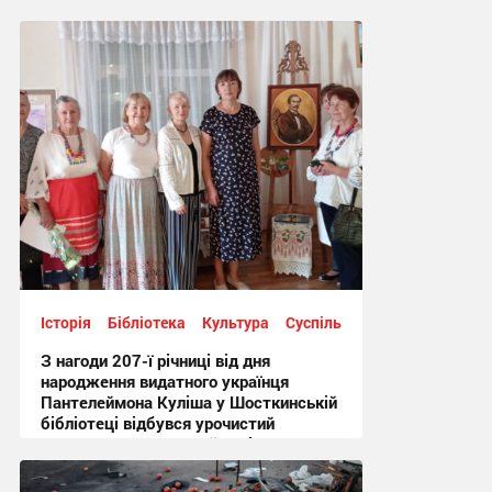
Історія
Бібліотека
Культура
Суспільство
З нагоди 207-ї річниці від дня
народження видатного українця
Пантелеймона Куліша у Шосткинській
бібліотеці відбувся урочистий
культурно-мистецький захід + Фото
12:44 сьогодні