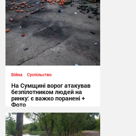
Війна
Суспільство
На Сумщині ворог атакував
безпілотником людей на
ринку: є важко поранені +
Фото
10:41 сьогодні