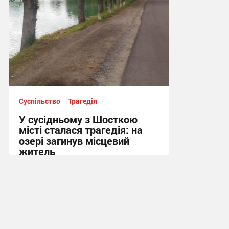
Суспільство
Трагедія
У сусідньому з Шосткою
місті сталася трагедія: на
озері загинув місцевий
житель
10:13 сьогодні