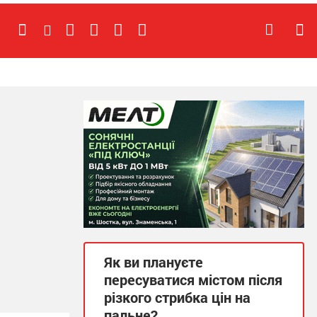
Як ви плануєте
пересуватися містом після
різкого стрибка цін на
пальне?