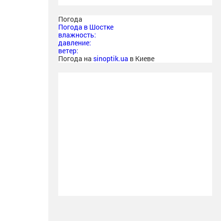
Погода
Погода в
Шостке
влажность:
давление:
ветер:
Погода на
sinoptik.ua
в Киеве