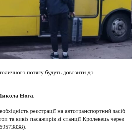
столичного потягу будуть довозити до
икола Нога.
еобхідність реєстрації на автотранспортний засіб
оп та вивіз пасажирів зі станції Кролевець через
69573838).