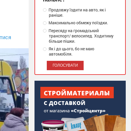
Продовжу їздити на авто, як і
раніше.
Максимально обмежу поїздки.
Пересяду на громадський
транспорт/ велосипед. Ходитиму
тися
більше пішки.
Як і до цього, бо не маю
автомобіля.