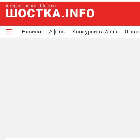
Новини
Афіша
Конкурси та Акції
Огол