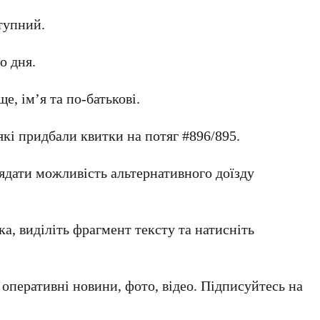
тупний.
о дня.
е, ім’я та по-батькові.
кі придбали квитки на потяг #896/895.
ядати можливість альтернативного доїзду
а, виділіть фрагмент тексту та натисніть
а оперативні новини, фото, відео. Підписуйтесь на