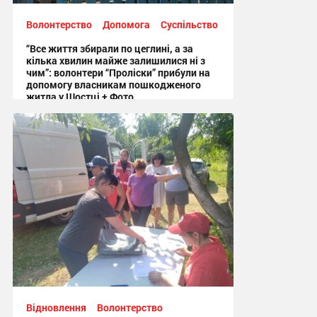
Волонтерство
Допомога
Суспільство
“Все життя збирали по цеглині, а за
кілька хвилин майже залишилися ні з
чим”: волонтери “Проліски” прибули на
допомогу власникам пошкодженого
житла у Шостці + Фото
09:54 вчора
Відновлення
Волонтерство