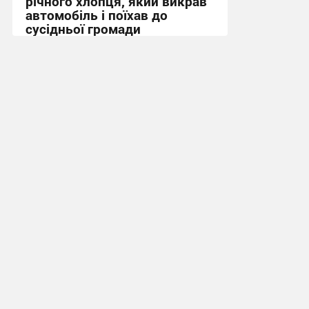
річного хлопця, який викрав
автомобіль і поїхав до
сусідньої громади
12:46, 6.08.2026