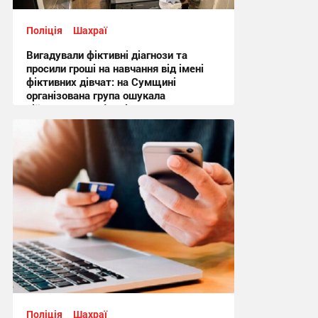
Поліція
Шахраї
Вигадували фіктивні діагнози та
просили гроші на навчання від імені
фіктивних дівчат: на Сумщині
організована група ошукала
військовослужбовців на понад
мільйон гривень
14:41 вчора
Поліція
Шахраї