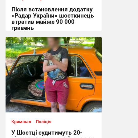
Після встановлення додатку
«Радар України» шосткинець
втратив майже 90 000
гривень
11:44 вчора
Кримінал
Поліція
У Шостці судитимуть 20-