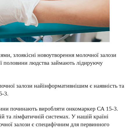
ями, злоякісні новоутворення молочної залози
ої половини людства займають лідируючу
очної залози найінформативнішим є наявність та
5-3.
ини починають виробляти онкомаркер СА 15-3.
й та лімфатичній системах. У нашій країні
очної залози є специфічним для первинного