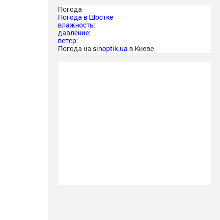
Погода
Погода в
Шостке
влажность:
давление:
ветер:
Погода на
sinoptik.ua
в Киеве