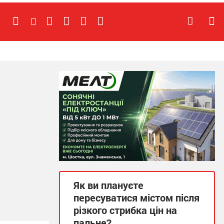
Як ви плануєте
пересуватися містом після
різкого стрибка цін на
пальне?