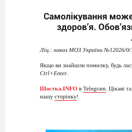
Самолікування може
здоров’я. Обов’я
Ліц.: наказ МОЗ України №12026/0/14
Якщо ви знайшли помилку, будь ласк
Ctrl+Enter
.
Шостка.INFO
в
Telegram
. Цікаві т
нашу
сторінку
!