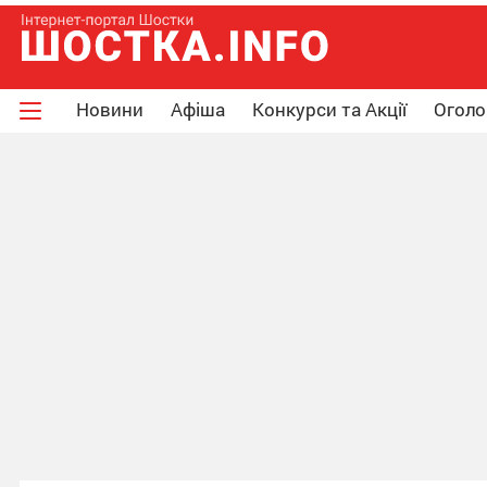
Новини
Афіша
Конкурси та Акції
Огол