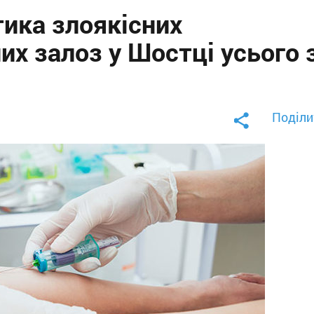
тика злоякісних
х залоз у Шостці усього 
Поділи