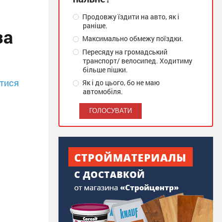
Продовжу їздити на авто, як і
раніше.
за
Максимально обмежу поїздки.
Пересяду на громадський
транспорт/ велосипед. Ходитиму
більше пішки.
тися
Як і до цього, бо не маю
автомобіля.