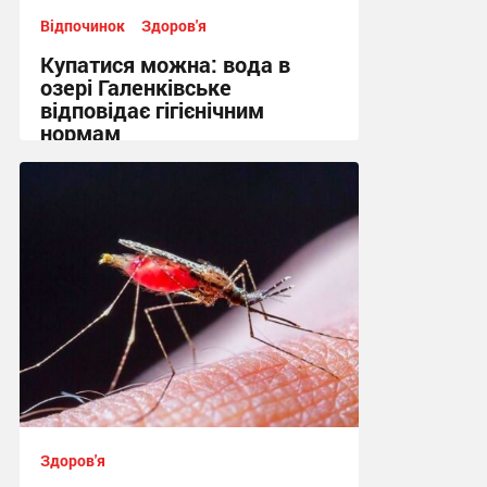
Відпочинок
Здоров'я
Купатися можна: вода в
озері Галенківське
відповідає гігієнічним
нормам
10:26 вчора
Здоров'я