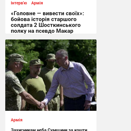
Інтерв'ю
Армія
«Головне — вивести своїх»:
бойова історія старшого
солдата 2 Шосткинського
полку на псевдо Макар
12:08, 3.08.2026
Армія
Захисникам неба Сумщини за кошти