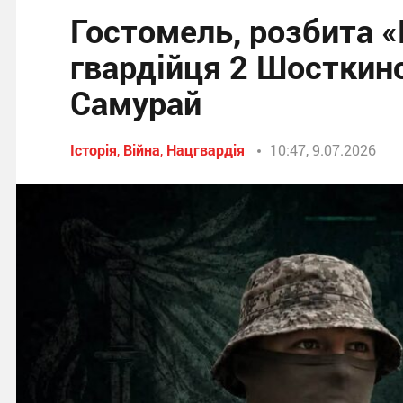
Гостомель, розбита «
гвардійця 2 Шосткинс
Самурай
Історія
,
Війна
,
Нацгвардія
10:47, 9.07.2026