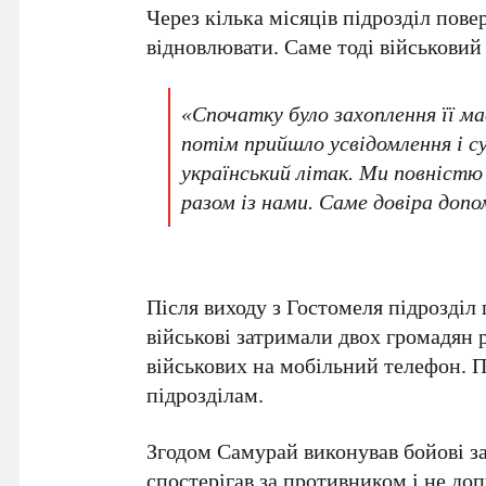
Через кілька місяців підрозділ пове
відновлювати. Саме тоді військовий
«Спочатку було захоплення її м
потім прийшло усвідомлення і с
український літак. Ми повністю
разом із нами. Саме довіра доп
Після виходу з Гостомеля підрозділ
військові затримали двох громадян 
військових на мобільний телефон. П
підрозділам.
Згодом Самурай виконував бойові за
спостерігав за противником і не до