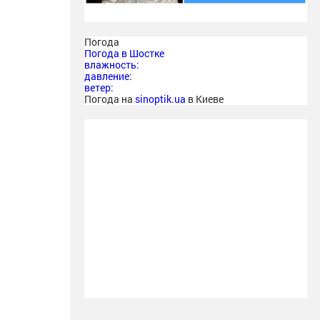
Погода
Погода в
Шостке
влажность:
давление:
ветер:
Погода на
sinoptik.ua
в Киеве