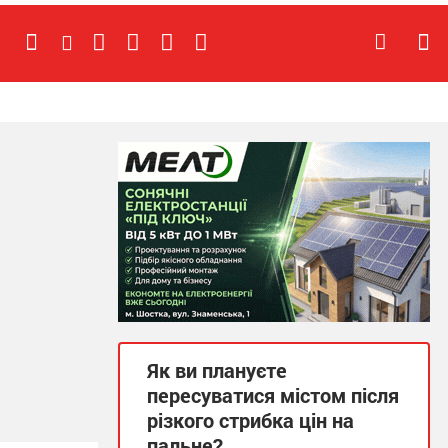
Як ви плануєте
пересуватися містом після
різкого стрибка цін на
пальне?