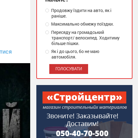
Продовжу їздити на авто, як і
раніше.
Максимально обмежу поїздки.
Пересяду на громадський
транспорт/ велосипед. Ходитиму
більше пішки.
тися
Як і до цього, бо не маю
автомобіля.