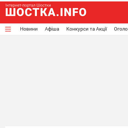
Новини
Афіша
Конкурси та Акції
Огол