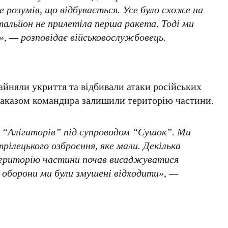
е розумів, що відбувається. Усе було схоже на
тальйон не прилетіла перша ракета. Тоді ми
», — розповідає військовослужбовець.
зайняли укриття та відбивали атаки російських
 наказом командира залишили територію частини.
3 “Алігаторів” під супроводом “Сушок”. Ми
трілецького озброєння, яке мали. Декілька
територію частини почав висаджуватися
ин оборони ми були змушені відходити», —