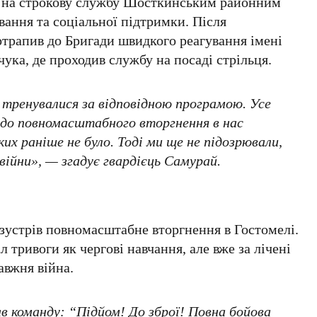
й на строкову службу Шосткинським районним
ання та соціальної підтримки. Після
отрапив до Бригади швидкого реагування імені
ка, де проходив службу на посаді стрільця.
и тренувалися за відповідною програмою. Усе
ів до повномасштабного вторгнення в нас
ких раніше не було. Тоді ми ще не підозрювали,
війни», — згадує гвардієць Самурай.
 зустрів повномасштабне вторгнення в Гостомелі.
 тривоги як чергові навчання, але вже за лічені
авжня війна.
в команду: “Підйом! До зброї! Повна бойова