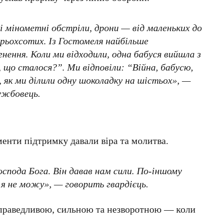
і мінометні обстріли, дрони — від маленьких до
трьохсотих. Із Гостомеля найбільше
нення. Коли ми відходили, одна бабуся вийшла з
 що сталося?”. Ми відповіли: “Війна, бабусю,
 як ми ділили одну шоколадку на шістьох», —
ужбовець.
енти підтримку давали віра та молитва.
оспода Бога. Він давав нам сили. По-іншому
 я не можу», — говорить гвардієць.
справедливою, сильною та незворотною — коли