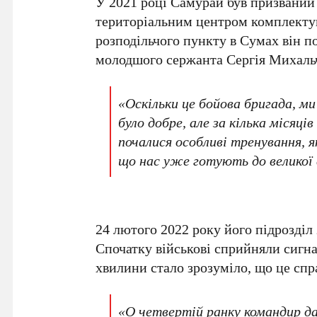
У 2021 році Самурай був призвани
територіальним центром комплектув
розподільчого пункту в Сумах він п
молодшого сержанта Сергія Михальчу
«Оскільки це бойова бригада, м
було добре, але за кілька місяц
почалися особливі тренування, я
що нас уже готують до великої 
24 лютого 2022 року його підрозділ
Спочатку військові сприйняли сигнал
хвилини стало зрозуміло, що це спр
«О четвертій ранку командир да