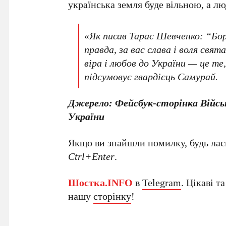
українська земля буде вільною, а л
«Як писав Тарас Шевченко: “Бор
правда, за вас слава і воля свят
віра і любов до України — це 
підсумовує гвардієць Самурай.
Джерело: Фейсбук-сторінка Військ
України
Якщо ви знайшли помилку, будь ласк
Ctrl+Enter
.
Шостка.INFO
в
Telegram
. Цікаві т
нашу
сторінку
!