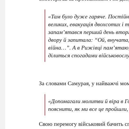
«Там було дуже гаряче. Постійн
великих, евакуація двохсотих і 
запам’ятався перший день вторг
двору й запитала: “Ой, внучата,
війна…”. А в Рижівці пам’ятаю,
ділиться спогадами військовосл
За словами Самурая, у найважчі мом
«Допомагали молитви й віра в Г
пояснити, як ми все це пройшли,
Свою перемогу військовий бачить 