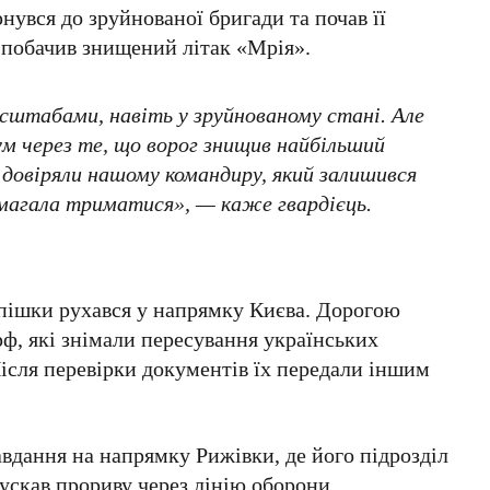
рнувся до зруйнованої бригади та почав її
 побачив знищений літак «Мрія».
асштабами, навіть у зруйнованому стані. Але
ум через те, що ворог знищив найбільший
 довіряли нашому командиру, який залишився
омагала триматися», — каже гвардієць.
 пішки рухався у напрямку Києва. Дорогою
рф, які знімали пересування українських
ісля перевірки документів їх передали іншим
вдання на напрямку Рижівки, де його підрозділ
пускав прориву через лінію оборони.