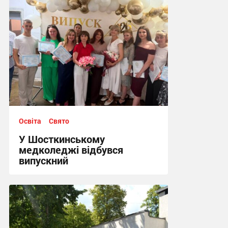
Освіта
Свято
У Шосткинському
медколеджі відбувся
випускний
22:49, 30.06.2026