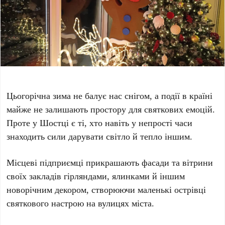
Цьогорічна зима не балує нас снігом, а події в країні
майже не залишають простору для святкових емоцій.
Проте у Шостці є ті, хто навіть у непрості часи
знаходить сили дарувати світло й тепло іншим.
Місцеві підприємці прикрашають фасади та вітрини
своїх закладів гірляндами, ялинками й іншим
новорічним декором, створюючи маленькі острівці
святкового настрою на вулицях міста.