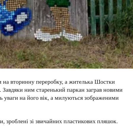
и на вторинну переробку, а жителька Шостки
о. Завдяки ним старенький паркан заграв новими
ь уваги на його вік, а милуються зображеними
и, зроблені зі звичайних пластикових пляшок.