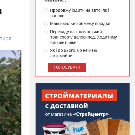
з
Продовжу їздити на авто, як і
раніше.
Максимально обмежу поїздки.
Пересяду на громадський
транспорт/ велосипед. Ходитиму
тися
більше пішки.
Як і до цього, бо не маю
автомобіля.