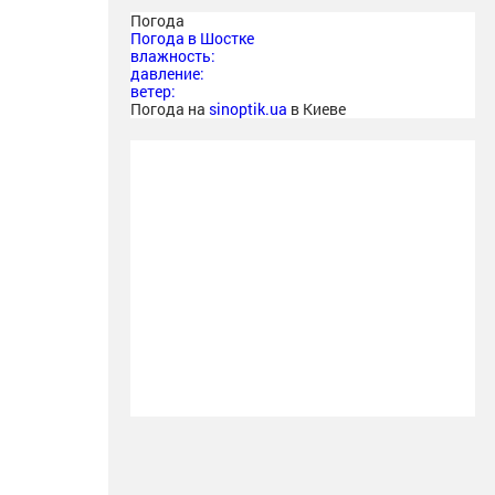
Погода
Погода в
Шостке
влажность:
давление:
ветер:
Погода на
sinoptik.ua
в Киеве