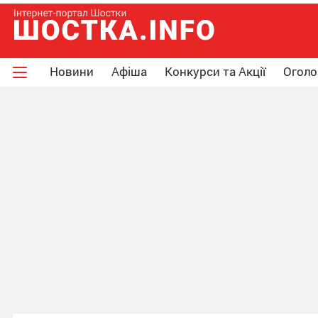
Новини
Афіша
Конкурси та Акції
Огол