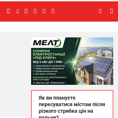
Як ви плануєте
пересуватися містом після
різкого стрибка цін на
пальне?