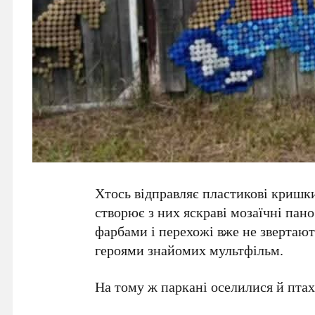
Хтось відправляє пластикові кришк
створює з них яскраві мозаїчні пан
фарбами і перехожі вже не звертают
героями знайомих мультфільм.
На тому ж паркані оселилися й птах