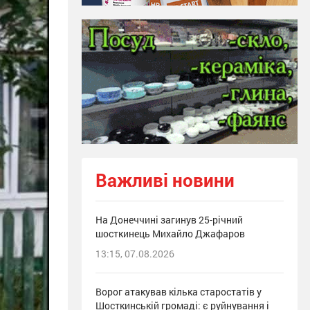
Важливі новини
На Донеччині загинув 25-річний
шосткинець Михайло Джафаров
13:15, 07.08.2026
Ворог атакував кілька старостатів у
Шосткинській громаді: є руйнування і