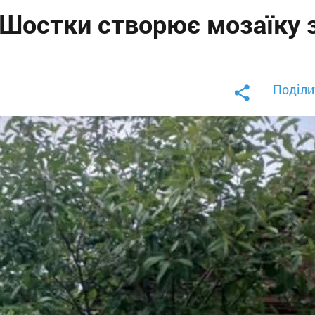
Шостки створює мозаїку 
Поділи