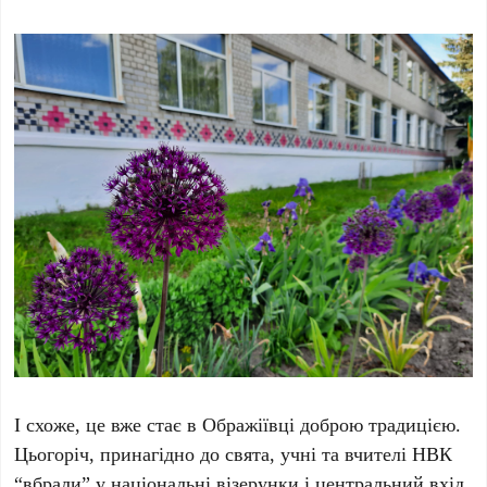
І схоже, це вже стає в Ображіївці доброю традицією.
Цьогоріч, принагідно до свята, учні та вчителі НВК
“вбрали” у національні візерунки і центральний вхід