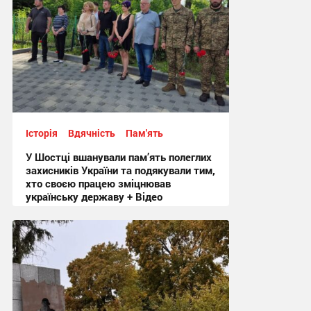
Історія
Вдячність
Пам'ять
У Шостці вшанували пам’ять полеглих
захисників України та подякували тим,
хто своєю працею зміцнював
українську державу + Відео
12:59, 15.07.2026