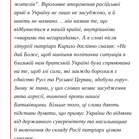
жителів”. Віроломне вторгнення російської
армії в Україну не лише не засуджено, а й
навіть не названо. …він назвав те, що
відбувається в нашій країні, внутрішніми
«чварами та негараздами». А в слові після
літургії патріарх Кирило дослівно сказав: «Не
дай Боже, щоб нинішня політична ситуація в
близькій нам братській Україні була спрямована
на те, щоб злі сили, які завжди боролися з
єдністю Русі та Руської Церкви, здобули гору».
Знову ж таки, у цих словах немає засудження
акта агресії, вчиненої проти нашої
Батьківщини. Більше того, ці слова дають
підстави думати, що примус України до відмови
від державного суверенітету та насильницьке
її включення до складу Росії патріарх цілком
схвалює.