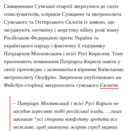
Священники Сумської єпархії звернулися до своїх
співслужителів, кліриків Сумщини та митрополита
Сумського та Охтирського Євлогія із заявою, що
засуджують злочинну і жорстоку війну, розв’язану
Російською Федерацією проти України та
українського народу і фактичну її підтримку
Патріархом Московським і всієї Русі Кирилом. Тому
припиняють поминання Патріарха Кирила навіть у
своїх проповідях і залишаються вірними Київському
митрополиту Онуфрію. Звернення опубліковано на
Фейсбук-сторінці митрополита сумського
Євлогія:
–
Патріарх Московський і всієї Русі Кирило не
засудив агресивні події російської влади. …лише
закликав “усі сторони конфлікту зробити все
можливе, щоб уникнути жертв серед мирних