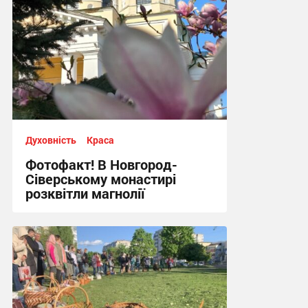
Духовність
Краса
Фотофакт! В Новгород-
Сіверському монастирі
розквітли магнолії
20:51, 21.04.2025