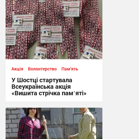
Акція
Волонтерство
Пам'ять
У Шостці стартувала
Всеукраїнська акція
«Вишита стрічка памʼяті»
09:03, 21.05.2026