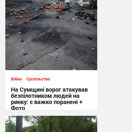
12:44 вчора
Війна
Суспільство
На Сумщині ворог атакував
безпілотником людей на
ринку: є важко поранені +
Фото
10:41 вчора