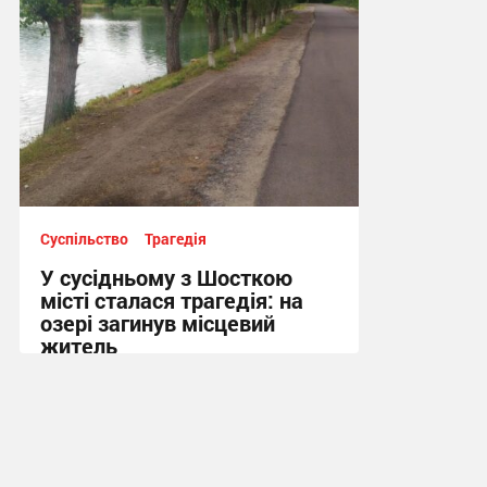
Суспільство
Трагедія
У сусідньому з Шосткою
місті сталася трагедія: на
озері загинув місцевий
житель
10:13 вчора