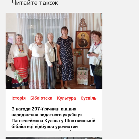
Читайте також
Історія
Бібліотека
Культура
Суспільство
З нагоди 207-ї річниці від дня
народження видатного українця
Пантелеймона Куліша у Шосткинській
бібліотеці відбувся урочистий
культурно-мистецький захід + Фото