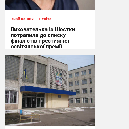
Знай наших!
Освіта
Вихователька із Шостки
потрапила до списку
фіналістів престижної
освітянської премії
14:12, 8.08.2026