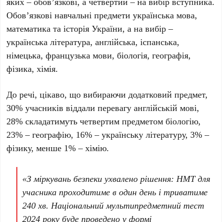
яких – обов’язкові, а четвертий – на вибір вступника.
Обов’язкові навчальні предмети українська мова,
математика та історія України, а на вибір –
українська література, англійська, іспанська,
німецька, французька мови, біологія, географія,
фізика, хімія.
До речі, цікаво, що вибираючи додатковий предмет,
30% учасників віддали перевагу англійській мові,
28% складатимуть четвертим предметом біологію,
23% – географію, 16% – українську літературу, 3% –
фізику, менше 1% – хімію.
«З міркувань безпеки ухвалено рішення: НМТ для
учасника проходитиме в один день і триватиме
240 хв. Національний мультипредметний тест
2024 року буде проведено у формі