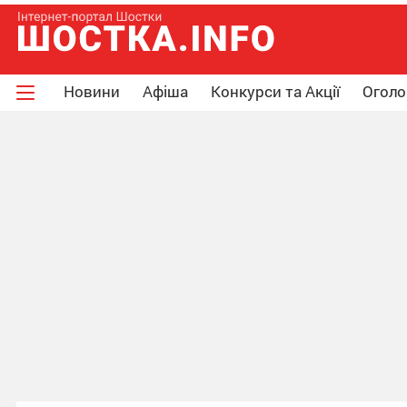
Новини
Афіша
Конкурси та Акції
Огол