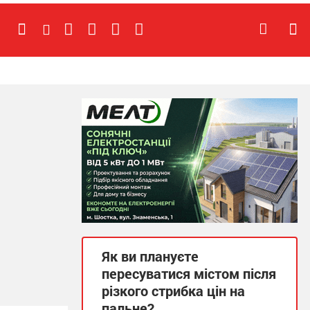
Як ви плануєте
пересуватися містом після
різкого стрибка цін на
пальне?