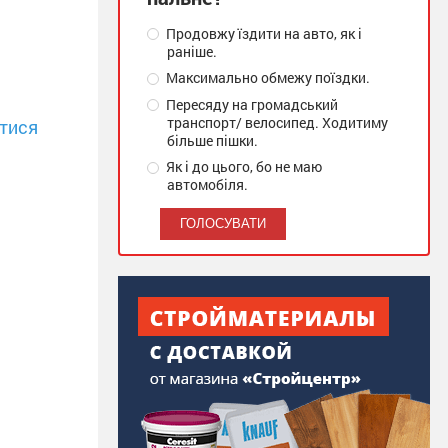
Продовжу їздити на авто, як і
раніше.
Максимально обмежу поїздки.
Пересяду на громадський
транспорт/ велосипед. Ходитиму
тися
більше пішки.
Як і до цього, бо не маю
автомобіля.