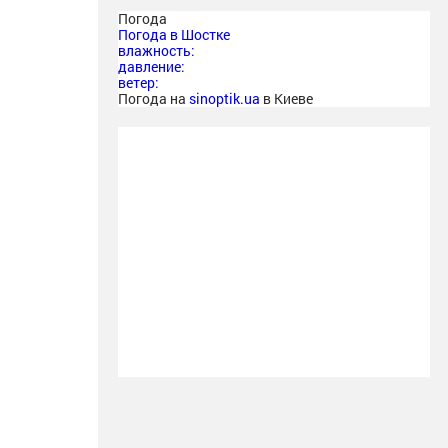
Погода
Погода в
Шостке
влажность:
давление:
ветер:
Погода на
sinoptik.ua
в Киеве