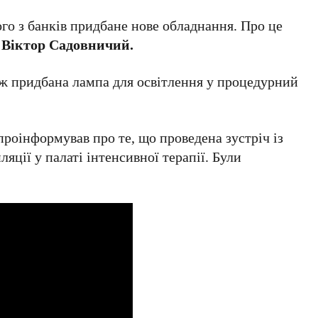
го з банків придбане нове обладнання. Про це
і
Віктор Садовничий.
ож придбана лампа для освітлення у процедурний
роінформував про те, що проведена зустріч із
яції у палаті інтенсивної терапії. Були