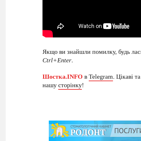
Якщо ви знайшли помилку, будь ласк
Ctrl+Enter
.
Шостка.INFO
в
Telegram
. Цікаві т
нашу
сторінку
!