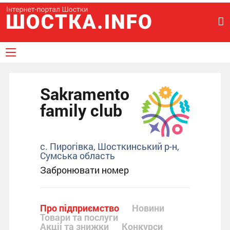
Sakramento
family club
с. Пирогівка, Шосткинський р-н,
Сумська область
Забронювати номер
Про підприємство
Новини
Товари та послуги
Акціі та знижки
Конкурси