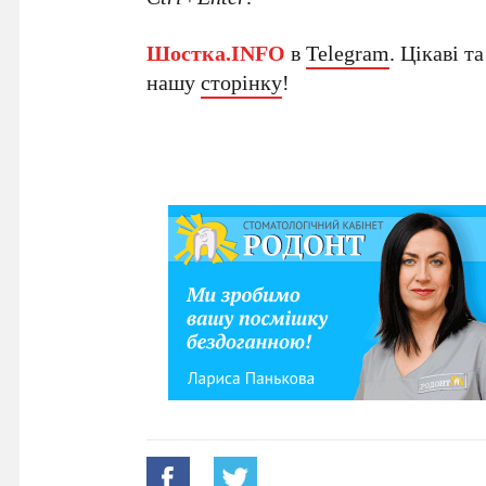
Шостка.INFO
в
Telegram
. Цікаві т
нашу
сторінку
!