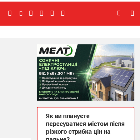
Як ви плануєте
пересуватися містом після
різкого стрибка цін на
пальне?