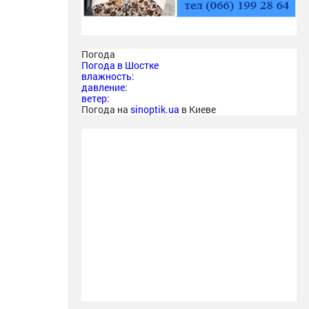
Погода
Погода в
Шостке
влажность:
давление:
ветер:
Погода на
sinoptik.ua
в Киеве