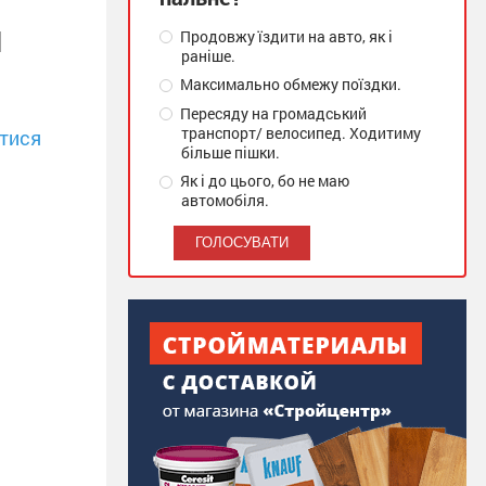
н
Продовжу їздити на авто, як і
раніше.
Максимально обмежу поїздки.
Пересяду на громадський
транспорт/ велосипед. Ходитиму
тися
більше пішки.
Як і до цього, бо не маю
автомобіля.