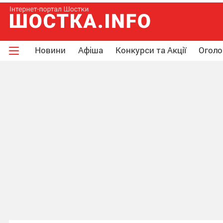
Новини
Афіша
Конкурси та Акції
Огол