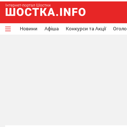
Новини
Афіша
Конкурси та Акції
Огол