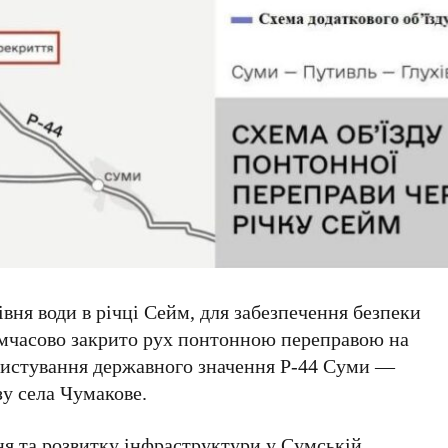
івня води в річці Сейм, для забезпечення безпеки
тимчасово закрито рух понтонною переправою на
ористування державного значення Р-44 Суми —
у села Чумакове.
я та розвитку інфраструктури у Сумській