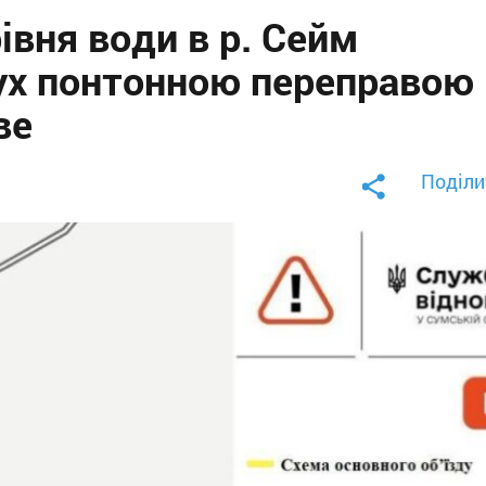
вня води в р. Сейм
ух понтонною переправою
ве
Поділи