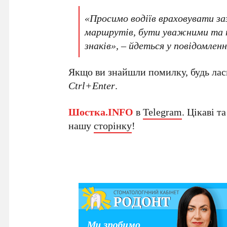
«Просимо водіїв враховувати за
маршрутів, бути уважними та 
знаків», – йдеться у повідомленн
Якщо ви знайшли помилку, будь ласк
Ctrl+Enter
.
Шостка.INFO
в
Telegram
. Цікаві т
нашу
сторінку
!