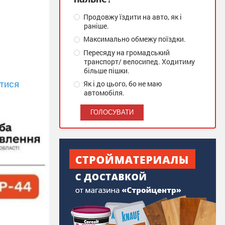
Продовжу їздити на авто, як і
раніше.
Максимально обмежу поїздки.
Пересяду на громадський
транспорт/ велосипед. Ходитиму
більше пішки.
тися
Як і до цього, бо не маю
автомобіля.