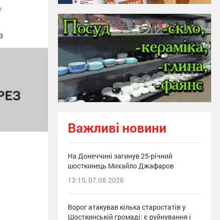
Важливі новини
На Донеччині загинув 25-річний
шосткинець Михайло Джафаров
13:15, 07.08.2026
Ворог атакував кілька старостатів у
Шосткинській громаді: є руйнування і