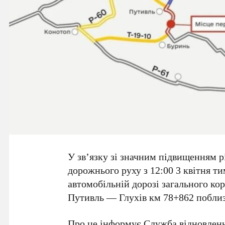
У зв’язку зі значним підвищенням р
дорожнього руху з 12:00 3 квітня 
автомобільній дорозі загального к
Путивль — Глухів км 78+862 поблиз
Про це інформує Служба відновленн