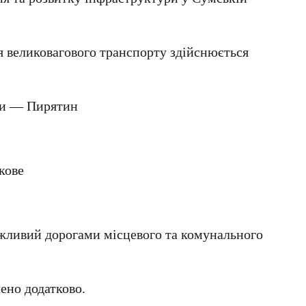
я великовагового транспорту здійснюється
ни — Пирятин
кове
ожливий дорогами місцевого та комунального
ено додатково.