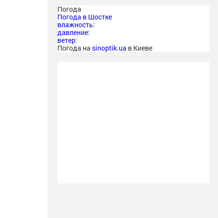
Погода
Погода в
Шостке
влажность:
давление:
ветер:
Погода на
sinoptik.ua
в Киеве