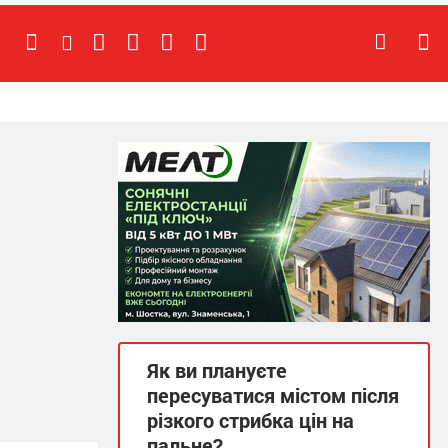
Як ви плануєте
пересуватися містом після
різкого стрибка цін на
пальне?