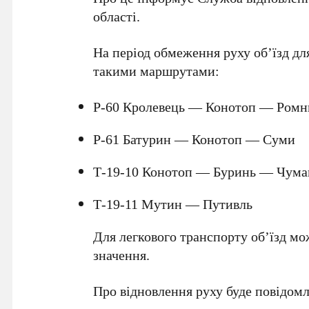
області.
На період обмеження руху об’їзд дл
такими маршрутами:
Р-60 Кролевець — Конотоп — Ром
Р-61 Батурин — Конотоп — Суми
Т-19-10 Конотоп — Буринь — Чума
Т-19-11 Мутин — Путивль
Для легкового транспорту об’їзд м
значення.
Про відновлення руху буде повідомл